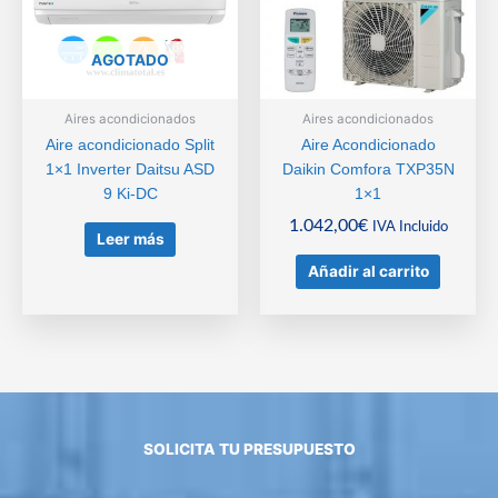
AGOTADO
Aires acondicionados
Aires acondicionados
Aire acondicionado Split
Aire Acondicionado
1×1 Inverter Daitsu ASD
Daikin Comfora TXP35N
9 Ki-DC
1×1
1.042,00
€
IVA Incluido
Leer más
Añadir al carrito
SOLICITA TU PRESUPUESTO