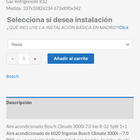
Gas Refrigerante R32
Medida: 337x1082x234 673x890x342
Selecciona si desea instalación
¿QUÉ INCLUYE LA INSTALACIÓN BÁSICA EN MADRID?
Click
Aire
-
+
Añadir al carrito
acondicionado
Bosch
Bosch
Climate
3000i
7.0
kw
Descripción
R-
32
Marca
Split
1x1
Aire acondicionado Bosch Climate 3000i 7.0 kw R-32 Split 1×1
cantidad
Aire acondicionado de 6020 frigorías Bosch Climate 3000i – 7.0