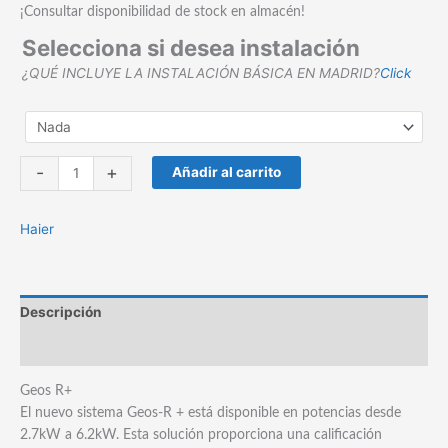
¡Consultar disponibilidad de stock en almacén!
Selecciona si desea instalación
¿QUÉ INCLUYE LA INSTALACIÓN BÁSICA EN MADRID?
Click
Aire
-
+
Añadir al carrito
Acondicionado
Haier
Haier
Conjunto
Geos
R+
WiFi
Descripción
35.
Split
Marca
1x1
cantidad
Geos R+
El nuevo sistema Geos-R + está disponible en potencias desde
2.7kW a 6.2kW. Esta solución proporciona una calificación