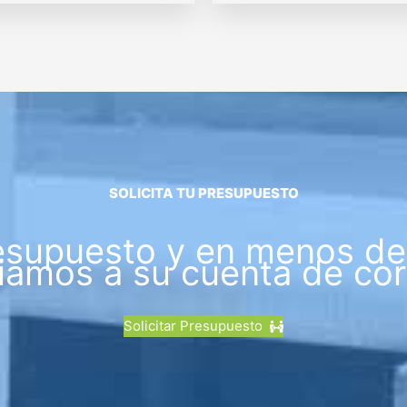
SOLICITA TU PRESUPUESTO
esupuesto y en menos de 
iamos a su cuenta de cor
Solicitar Presupuesto