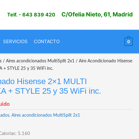
C/Ofelia Nieto, 61, Madrid
Telf.
- 643 839 420
SERVICIOS
CONTACTO
0
s
/
Aires acondicionados MultiSplit 2x1
/ Aire Acondicionado Hisense
 STYLE 25 y 35 WiFi inc.
onado Hisense 2×1 MULTI
+ STYLE 25 y 35 WiFi inc.
uido
nados
,
Aires acondicionados MultiSplit 2x1
 Calorías: 5.160