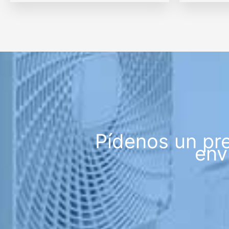
Pídenos un pr
env