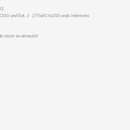
+
32
50 und Ext. // 275x815x210 unds interiores
de stock en almacén!