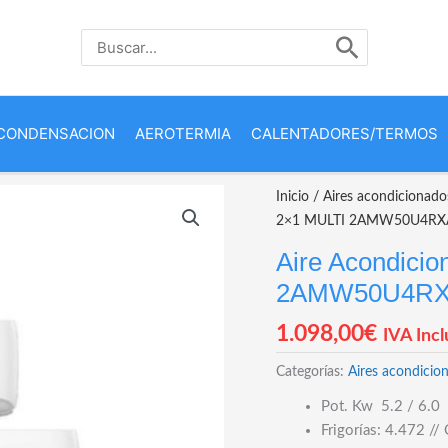
Buscar
por:
CONDENSACION
AEROTERMIA
CALENTADORES/TERMOS
Inicio
/
Aires acondicionado
2×1 MULTI 2AMW50U4RXA +
Aire Acondici
2AMW50U4RXA 
1.098,00
€
IVA Incl
Categorías:
Aires acondicio
Pot. Kw 5.2 / 6.0
Frigorías: 4.472 //