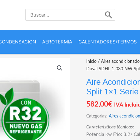
Buscar
por:
CONDENSACION
AEROTERMIA
CALENTADORES/TERMOS
Inicio
/
Aires acondicionado
Duval SDHL 1-030 NW Split
Aire Acondici
Split 1×1 Serie
582,00
€
IVA Inclui
Categorías:
Aires acondicio
Características técnicas:
Potencia Kw Frío: 3.2/ Cal