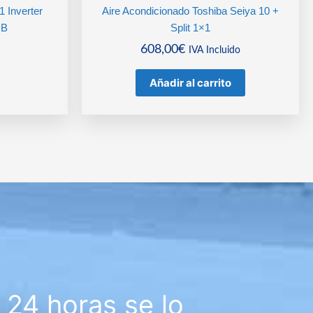
1 Inverter
Aire Acondicionado Toshiba Seiya 10 +
DB
Split 1×1
608,00
€
IVA Incluido
Añadir al carrito
24 horas se lo