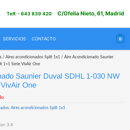
C/Ofelia Nieto, 61, Madrid
Telf.
- 643 839 420
SERVICIOS
CONTACTO
0
s
/
Aires acondicionados Split 1x1
/ Aire Acondicionado Saunier
 1×1 Serie VivAir One
onado Saunier Duval SDHL 1-030 NW
 VivAir One
do
nados
,
Aires acondicionados Split 1x1
or: 3.4