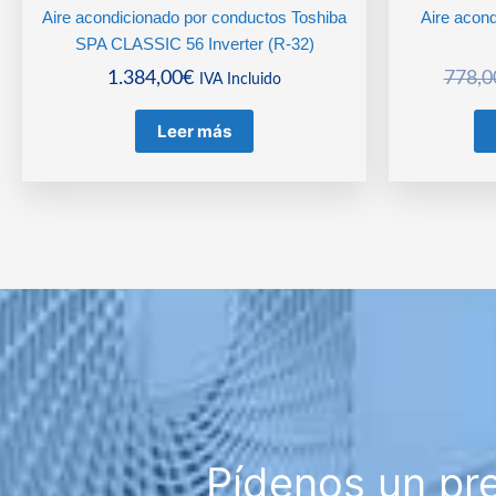
Aire acondicionado por conductos Toshiba
Aire acond
SPA CLASSIC 56 Inverter (R-32)
1.384,00
€
778,0
IVA Incluido
Leer más
Pídenos un pr