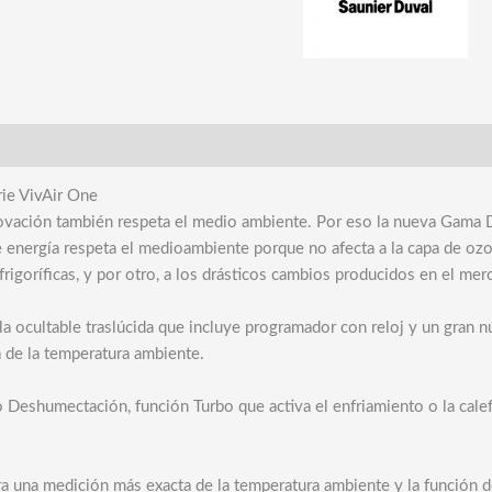
NW
Split
1x1
Serie
VivAir
One
cantidad
ie VivAir One
nnovación también respeta el medio ambiente. Por eso la nueva Gama D
e energía respeta el medioambiente porque no afecta a la capa de ozo
frigoríficas, y por otro, a los drásticos cambios producidos en el me
lla ocultable traslúcida que incluye programador con reloj y un gra
 de la temperatura ambiente.
 Deshumectación, función Turbo que activa el enfriamiento o la cale
a una medición más exacta de la temperatura ambiente y la función de