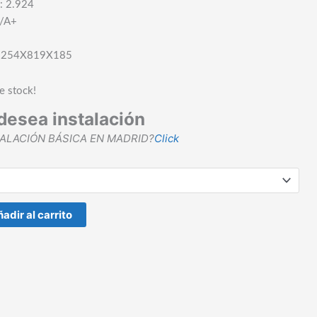
s: 2.924
+/A+
/ 254X819X185
de stock!
desea instalación
TALACIÓN BÁSICA EN MADRID?
Click
adir al carrito