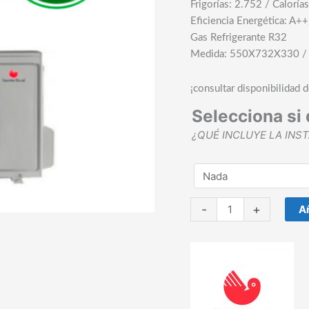
Frigorías: 2.752 / Caloría
Eficiencia Energética: A+
Gas Refrigerante R32
Medida: 550X732X330 
¡consultar disponibilidad 
Selecciona si 
¿QUÉ INCLUYE LA INS
Aire
-
+
Añ
Acondicionado
Saunier
Duval
SDHL
1-
030