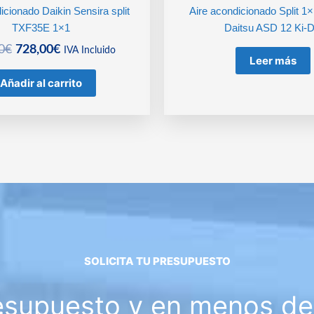
icionado Daikin Sensira split
Aire acondicionado Split 1×
TXF35E 1×1
Daitsu ASD 12 Ki-
El
El
0
€
728,00
€
IVA Incluido
Leer más
precio
precio
original
actual
Añadir al carrito
era:
es:
778,00€.
728,00€.
SOLICITA TU PRESUPUESTO
esupuesto y en menos de 