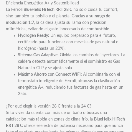
Eficiencia Energética A+ y Sostenibilidad
La
Ferroli BlueHelix HiTech RRT 28 C
no solo cuida tu confort,
sino también tu bolsillo y el planeta. Gracias a su
rango de
modulación 1:7
, la caldera ajusta su llama con precisión
milimétrica, evitando el gasto innecesario de combustible.
Hydrogen Ready:
Un equipo preparado para el futuro,
certificado para funcionar con mezclas de gas natural e
hidrógeno (hasta un 20%).
Sistema Gas Adaptive:
Olvida los cambios de inyectores. La
caldera detecta automáticamente si el suministro es Gas
Natural o GLP y se ajusta sola.
Máximo Ahorro con Connect WiFi:
Al combinarla con el
termostato inteligente de Ferroli, alcanzas la clasificación
energética
A+
, reduciendo tus facturas de gas hasta en un
35%.
¿Por qué elegir la versión 28 C frente a la 24 C?
Si tu vivienda cuenta con más de un baño o buscas una
calefacción más rápida en zonas de clima frío, la
BlueHelix HiTech
RRT 28 C
ofrece ese extra de potencia necesario para que nunca