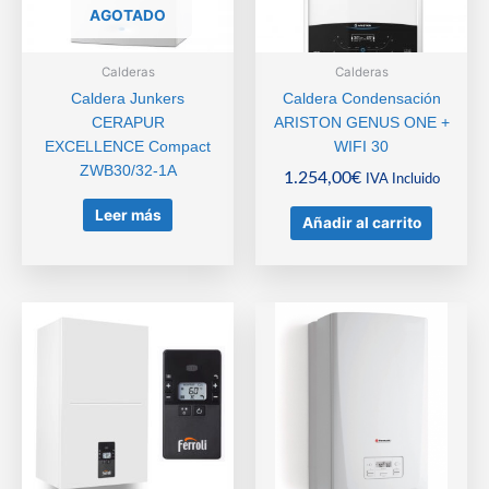
AGOTADO
Calderas
Calderas
Caldera Junkers
Caldera Condensación
CERAPUR
ARISTON GENUS ONE +
EXCELLENCE Compact
WIFI 30
ZWB30/32-1A
1.254,00
€
IVA Incluido
Leer más
Añadir al carrito