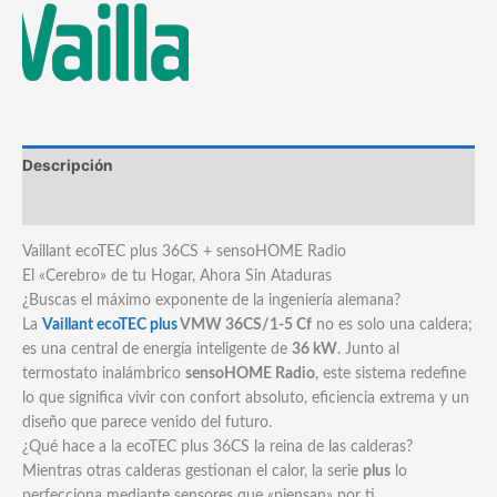
36CS/1-
5
Cf
Ecotec
Plus
+
sensoHOME
Descripción
Radio.
Marca
cantidad
Vaillant ecoTEC plus 36CS + sensoHOME Radio
El «Cerebro» de tu Hogar, Ahora Sin Ataduras
¿Buscas el máximo exponente de la ingeniería alemana?
La
Vaillant ecoTEC plus
VMW 36CS/1-5 Cf
no es solo una caldera;
es una central de energía inteligente de
36 kW
. Junto al
termostato inalámbrico
sensoHOME Radio
, este sistema redefine
lo que significa vivir con confort absoluto, eficiencia extrema y un
diseño que parece venido del futuro.
¿Qué hace a la ecoTEC plus 36CS la reina de las calderas?
Mientras otras calderas gestionan el calor, la serie
plus
lo
perfecciona mediante sensores que «piensan» por ti.