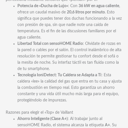
Potencia de «Ducha de Lujo»
: Con
36 kW en agua caliente
,
ofrece un caudal masivo de
20,6 litros por minuto
. Esto
significa que puedes tener dos duchas funcionando a la vez
con presión de spa, sin que nadie note una caída de
temperatura. Es el fin de las discusiones familiares por el
agua caliente.
Libertad Total con sensoHOME Radio
: Olvídate de rozas en
la pared o cables por el salón. El control inalámbrico de alta
resolución te permite gestionar tu confort desde el sofá o
la mesita de noche. Su interfaz táctil es tan fluida como la
de tu smartphone.
Tecnología IoniDetect: Tu Caldera se Adapta a Ti
: Esta
caldera «lee» la calidad del gas que entra en tu casa y ajusta
la combustión en tiempo real. Esto garantiza un ahorro
constante y una vida útil mucho más larga para el equipo,
protegiéndolo de impurezas.
Razones para elegir el «Top» de Vaillant
Ahorro Inteligente (Clase A+)
: Al trabajar junto al
sensoHOME Radio, el sistema alcanza la etiqueta
A+
. Su