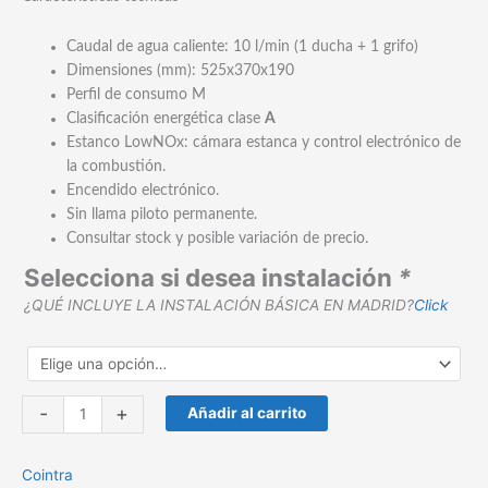
Caudal de agua caliente: 10 l/min (1 ducha + 1 grifo)
Dimensiones (mm): 525x370x190
Perfil de consumo M
Clasificación energética clase
A
Estanco LowNOx: cámara estanca y control electrónico de
la combustión.
Encendido electrónico.
Sin llama piloto permanente.
Consultar stock y posible variación de precio.
Selecciona si desea instalación
*
¿QUÉ INCLUYE LA INSTALACIÓN BÁSICA EN MADRID?
Click
Calentador
-
+
Añadir al carrito
Cointra
CETI
Cointra
10