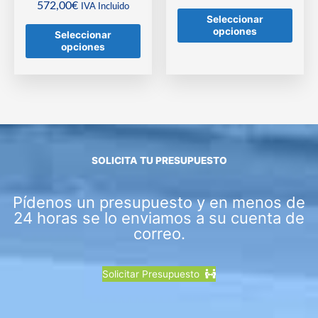
572,00
€
IVA Incluido
Seleccionar
opciones
Seleccionar
opciones
SOLICITA TU PRESUPUESTO
Pídenos un presupuesto y en menos de
24 horas se lo enviamos a su cuenta de
correo.
Solicitar Presupuesto