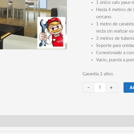
1 único calo pasa-
Hasta 4 metros de m
cercano.
1 metro de canaleta
recta sin realizar 
3 metros de tuberí
Soporte para unidad
Conexionado a con
Vacío, puesta a pu
Garantía 2 años.
INSTALACIÓN
-
+
Añ
DE
AIRE
ACONDICIONADO
Conducto
en
Madrid