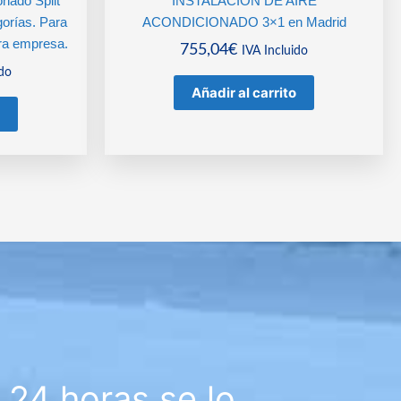
onado Split
INSTALACIÓN DE AIRE
gorías. Para
ACONDICIONADO 3×1 en Madrid
ra empresa.
755,04
€
IVA Incluido
ido
Añadir al carrito
24 horas se lo