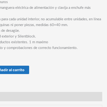
muros
anguera eléctrica de alimentación y clavija a enchufe más
 para cada unidad interior, no acumulable entre unidades, en línea
esquinas ni poner piezas, medidas 60×40 mm.
a de desagüe.
 exterior y Silentblock.
ductos existentes. 1 m maximo
nto y comprobaciones de correcto funcionamiento.
adir al carrito