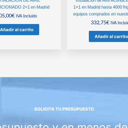
STALACIÓN DE AIRE
Instalación de Aire Acondici
CIONADO 2×1 en Madrid
1×1 en Madrid hasta 4000 fri
equipos comprados en nuest
05,00
€
IVA Incluido
332,75
€
IVA Inclu
Añadir al carrito
Añadir al carrito
SOLICITA TU PRESUPUESTO
esupuesto y en menos de 