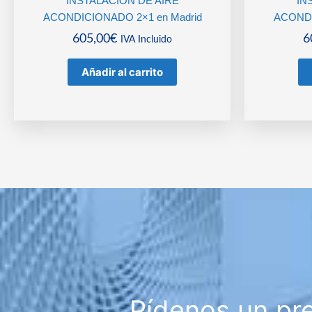
INSTALACIÓN DE AIRE
IN
ACONDICIONADO 2×1 en Madrid
ACONDI
605,00
€
6
IVA Incluido
Añadir al carrito
Pídenos un pr