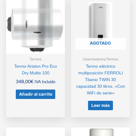
AGOTADO
Termos
Calentadores/Termos
Termo Ariston Pro Eco
Termo eléctrico
Dry Multis 100
multiposición FERROLI
Titanio TWIN 30
348,00
€
IVA Incluido
capacidad 30 litros. «Con
WiFi de serie»
Añadir al carrito
Leer más