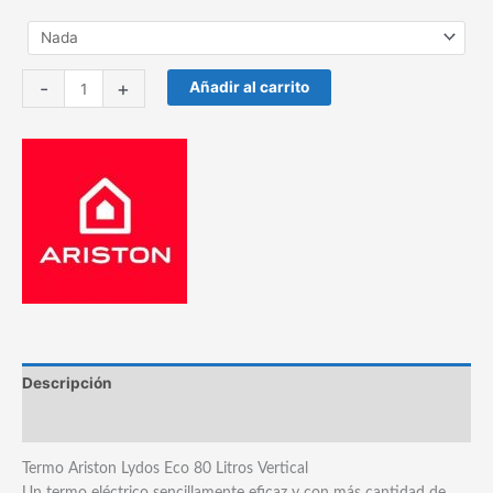
Termo
-
+
Añadir al carrito
Ariston
Lydos
Eco
80
V
cantidad
Descripción
Marca
Termo Ariston Lydos Eco 80 Litros Vertical