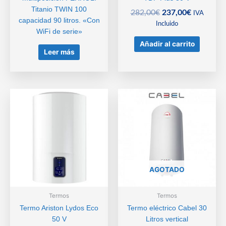
Titanio TWIN 100
El
El
282,00
€
237,00
€
IVA
capacidad 90 litros. «Con
precio
precio
Incluido
WiFi de serie»
original
actual
Añadir al carrito
era:
es:
Leer más
282,00€.
237,00€.
AGOTADO
Termos
Termos
Termo Ariston Lydos Eco
Termo eléctrico Cabel 30
50 V
Litros vertical