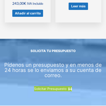
243,00
€
IVA Incluido
Leer más
Añadir al carrito
SOLICITA TU PRESUPUESTO
Pídenos un presupuesto y en menos de
24 horas se lo enviamos a su cuenta de
correo.
Solicitar Presupuesto