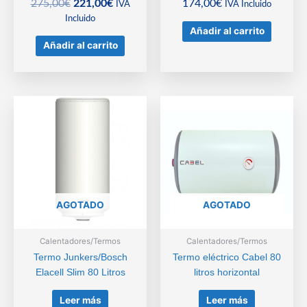
El
El
275,00
€
221,00
€
174,00
€
IVA
IVA Incluido
precio
precio
Incluido
Añadir al carrito
original
actual
Añadir al carrito
era:
es:
275,00€.
221,00€.
AGOTADO
AGOTADO
Calentadores/Termos
Calentadores/Termos
Termo Junkers/Bosch
Termo eléctrico Cabel 80
Elacell Slim 80 Litros
litros horizontal
Leer más
Leer más