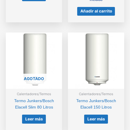
original
actual
Añadir al carrito
era:
es:
230,00€.
195,00€.
AGOTADO
Calentadores/Termos
Calentadores/Termos
Termo Junkers/Bosch
Termo Junkers/Bosch
Elacell Slim 80 Litros
Elacell 150 Litros
Leer más
Leer más