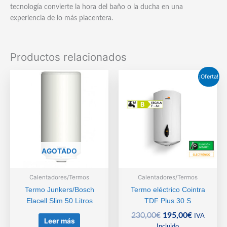
tecnología convierte la hora del baño o la ducha en una
experiencia de lo más placentera.
Productos relacionados
¡Oferta!
AGOTADO
Calentadores/Termos
Calentadores/Termos
Termo Junkers/Bosch
Termo eléctrico Cointra
Elacell Slim 50 Litros
TDF Plus 30 S
El
El
230,00
€
195,00
€
IVA
Leer más
precio
precio
Incluido