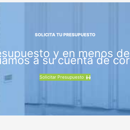
SOLICITA TU PRESUPUESTO
esupuesto y en menos de 
iamos a su cuenta de cor
Solicitar Presupuesto