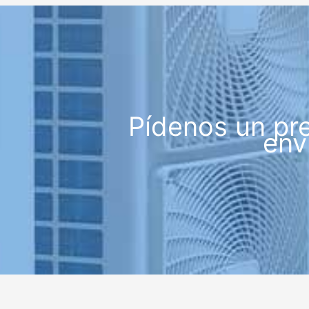
Pídenos un pr
env