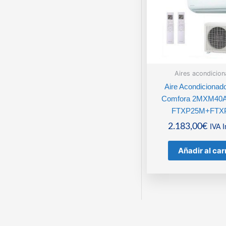
Aires acondicio
Aire Acondicionad
Comfora 2MXM40A
FTXP25M+FTX
2.183,00
€
IVA I
Añadir al car