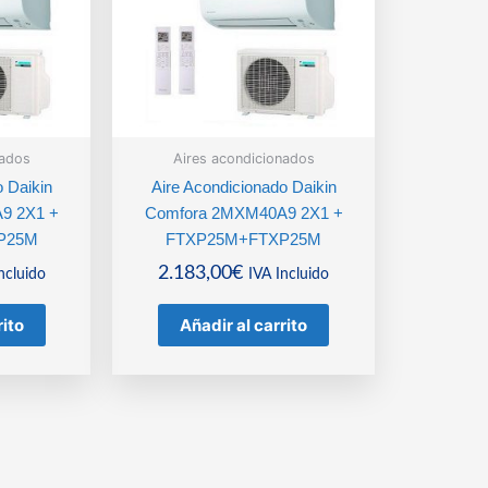
nados
Aires acondicionados
o Daikin
Aire Acondicionado Daikin
9 2X1 +
Comfora 2MXM40A9 2X1 +
P25M
FTXP25M+FTXP25M
2.183,00
€
ncluido
IVA Incluido
rito
Añadir al carrito