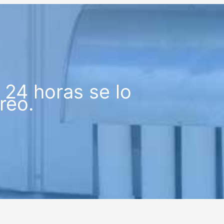
24 horas se lo
reo.