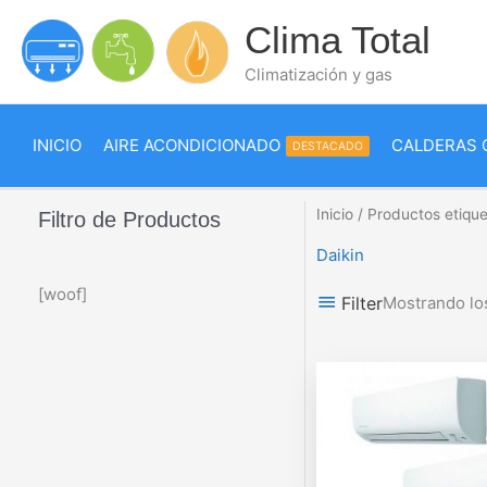
Ir
Clima Total
al
contenido
Climatización y gas
INICIO
AIRE ACONDICIONADO
CALDERAS 
DESTACADO
Inicio
/ Productos etique
Filtro de Productos
Daikin
[woof]
Filter
Mostrando lo