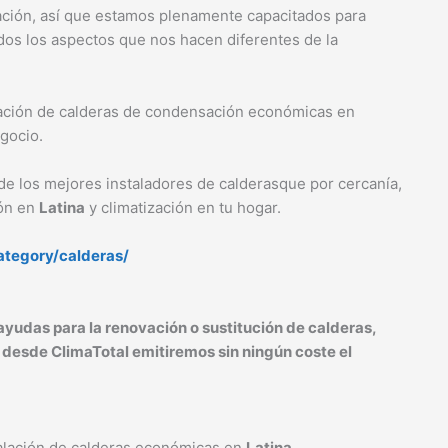
ación, así que estamos plenamente capacitados para
odos los aspectos que nos hacen diferentes de la
lación de calderas de condensación económicas en
egocio.
de los mejores instaladores de calderasque por cercanía,
ión en
Latina
y climatización en tu hogar.
category/calderas/
ayudas para la renovación o sustitución de calderas,
desde ClimaTotal emitiremos sin ningún coste el
talación de calderas económicas en
Latina
.