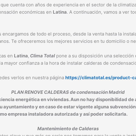
e cuenta con años de experiencia en el sector de la climatiz
ndensación económicas en
Latina
. A continuación, vamos a ver t
 encargamos de todo el proceso, desde la venta hasta la insta
ámanos. Te ofreceremos los mejores servicios en tu domicilio o n
cas en
Latina
,
Clima Total
pone a su disposición una selección 
 la mayor confianza a la hora de instalar calderas de condensac
edes verlos en nuestra página
https://climatotal.es/product-
PLAN RENOVE CALDERAS de condensación Madrid
ciencia energética en viviendas. Aun no hay disponibilidad de 
u ayuntamiento y en caso de estar vigente alguna subvención 
mo empresa instaladora autorizada y así poder solicitarla.
M
antenimiento de Calderas
untos clave y que más en serio nos tomamos para la venta e ins