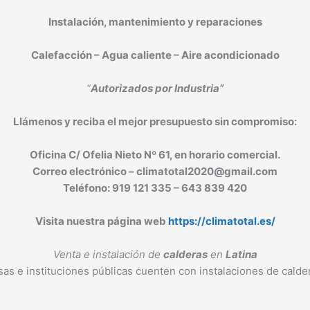
Instalación, mantenimiento y reparaciones
C
alefacción –
A
gua caliente – Aire acondicionado
“
Autorizados por Industria”
Llám
e
nos y reciba el mejor presupuesto sin compromiso:
Oficina C/ Ofelia Nieto Nº 61, en horario comercial.
Correo electrónico – climatotal2020@gmail.com
Teléfono: 919 121 335 – 643 839 420
Visita nuestra página
web
https://climatotal.es/
Venta e instalación de
calderas
en
Latina
as e instituciones públicas cuenten con instalaciones de caldera