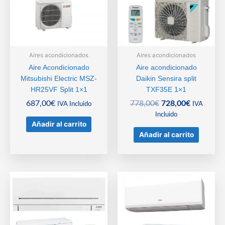
Aires acondicionados
Aires acondicionados
Aire Acondicionado
Aire acondicionado
Mitsubishi Electric MSZ-
Daikin Sensira split
HR25VF Split 1×1
TXF35E 1×1
El
El
687,00
€
778,00
€
728,00
€
IVA Incluido
IVA
precio
precio
Incluido
Añadir al carrito
original
actual
Añadir al carrito
era:
es:
778,00€.
728,00€.