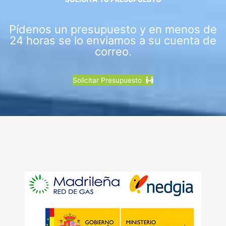
Pídenos un presupuesto y en menos de
24 horas se lo enviamos a su cuenta de
correo.
Solicitar Presupuesto