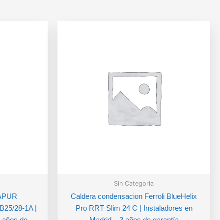
Sin Categoria
RAPUR
Caldera condensacion Ferroli BlueHelix
5/28-1A |
Pro RRT Slim 24 C | Instaladores en
3 años de
Madrid – 3 años de garantía