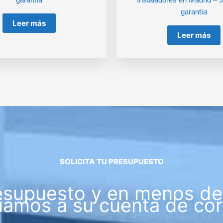
garantía
Leer más
Leer más
SOLICITA TU PRESUPUESTO
esupuesto y en menos de 
iamos a su cuenta de cor