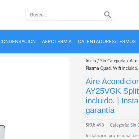
Buscar
por:
CONDENSACION
AEROTERMIA
CALENTADORES/TERMOS
Inicio
/
Sin Categoria
/ Aire
Plasma Quad. Wifi incluido.
Aire Acondicio
AY25VGK Split 
incluido. | Ins
garantía
SKU:
498
Categoría:
Sin 
Instalación profesional d