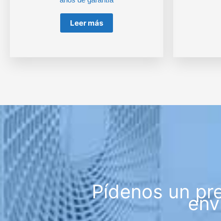
Leer más
Pídenos un pr
env