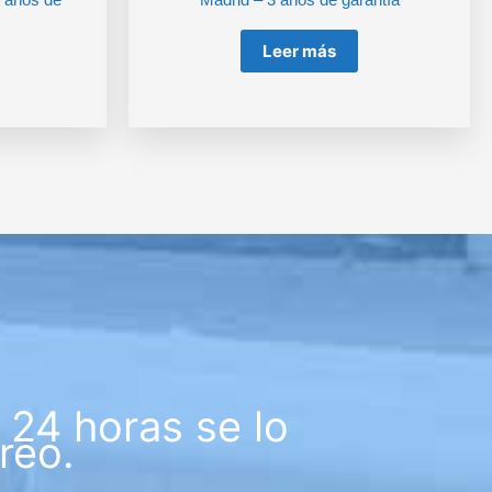
Leer más
24 horas se lo
reo.