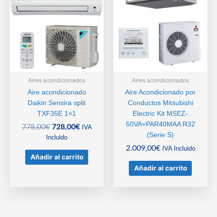
Aires acondicionados
Aires acondicionados
Aire acondicionado
Aire Acondicionado por
Daikin Sensira split
Conductos Mitsubishi
TXF35E 1×1
Electric Kit MSEZ-
50VA+PAR40MAA R32
El
El
778,00
€
728,00
€
IVA
(Serie S)
precio
precio
Incluido
original
actual
2.009,00
€
IVA Incluido
Añadir al carrito
era:
es:
778,00€.
728,00€.
Añadir al carrito