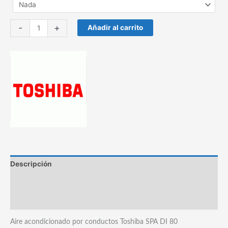
Aire
-
+
Añadir al carrito
acondicionado
por
conductos
Toshiba
SPA
CLASSIC
80
cantidad
Descripción
Información adicional
Marca
Aire acondicionado por conductos Toshiba SPA DI 80