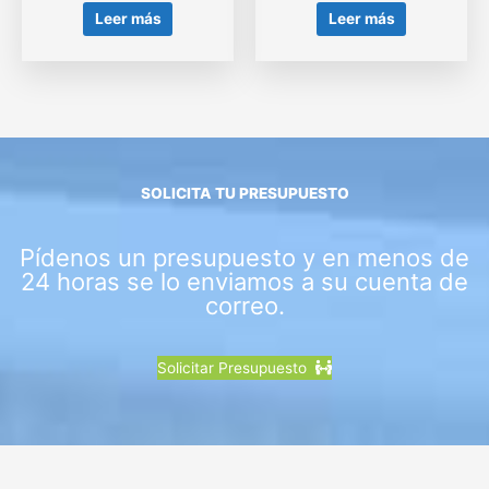
Leer más
Leer más
SOLICITA TU PRESUPUESTO
Pídenos un presupuesto y en menos de
24 horas se lo enviamos a su cuenta de
correo.
Solicitar Presupuesto