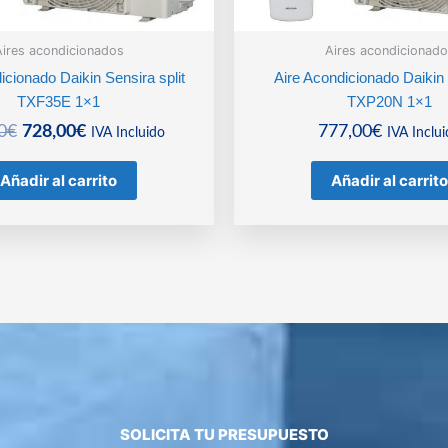
ires acondicionados
Aires acondicionado
icionado Daikin Sensira split
Aire Acondicionado Daiki
TXF35E 1×1
TXP20N 1×1
El
El
0
€
728,00
€
777,00
€
IVA Incluido
IVA Inclu
precio
precio
original
actual
Añadir al carrito
Añadir al carrito
era:
es:
778,00€.
728,00€.
SOLICITA TU PRESUPUESTO