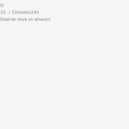
32
225 / 530x660x240
ilidad de stock en almacén!