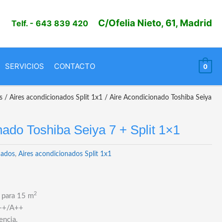
C/Ofelia Nieto, 61, Madrid
Telf.
- 643 839 420
SERVICIOS
CONTACTO
0
s
/
Aires acondicionados Split 1x1
/ Aire Acondicionado Toshiba Seiya
nado Toshiba Seiya 7 + Split 1×1
nados
,
Aires acondicionados Split 1x1
2
 para 15 m
A++/A++
encia.