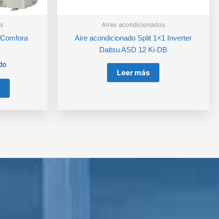
s
Aires acondicionados
n Comfora
Aire acondicionado Split 1×1 Inverter
Daitsu ASD 12 Ki-DB
ido
Leer más