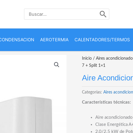
Buscar
por:
CONDENSACION
AEROTERMIA
CALENTADORES/TERMOS
Inicio
/
Aires acondicionado
7 + Split 1×1
Aire Acondicio
Categorías:
Aires acondicio
Características técnicas:
Aire acondicionado
Clase Energética 
2,0/2.5 kW de Pot