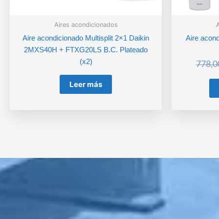
Aires acondicionados
A
Aire acondicionado Multisplit 2×1 Daikin
Aire acond
2MXS40H + FTXG20LS B.C. Plateado
(x2)
778,0
Leer más