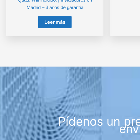
Madrid – 3 años de garantía
Leer más
Pídenos un pr
env