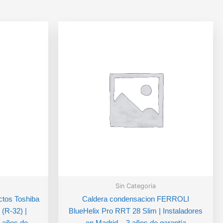
Sin Categoria
ctos Toshiba
Caldera condensacion FERROLI
(R-32) |
BlueHelix Pro RRT 28 Slim | Instaladores
3 años de
en Madrid – 3 años de garantía