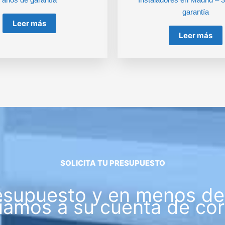
garantía
Leer más
Leer más
SOLICITA TU PRESUPUESTO
esupuesto y en menos de 
iamos a su cuenta de cor