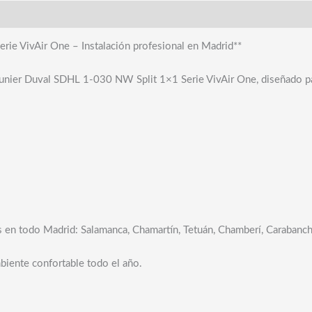
ie VivAir One – Instalación profesional en Madrid**
nier Duval SDHL 1-030 NW Split 1×1 Serie VivAir One, diseñado para o
os en todo Madrid: Salamanca, Chamartín, Tetuán, Chamberí, Carabanch
biente confortable todo el año.