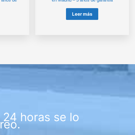
Leer más
24 horas se lo
reo.