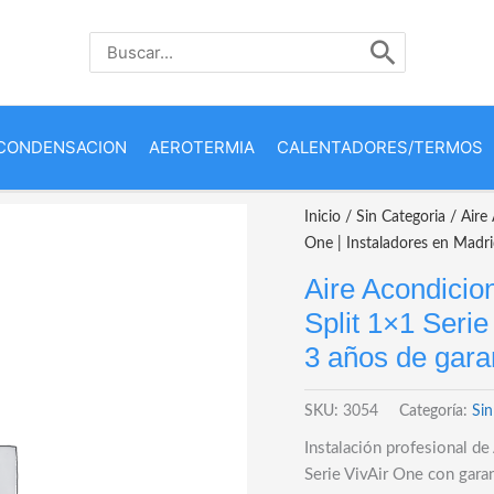
Buscar
por:
CONDENSACION
AEROTERMIA
CALENTADORES/TERMOS
Inicio
/
Sin Categoria
/ Aire
One | Instaladores en Madri
Aire Acondici
Split 1×1 Serie
3 años de gara
SKU:
3054
Categoría:
Sin
Instalación profesional 
Serie VivAir One con garan