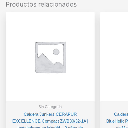
Productos relacionados
Sin Categoria
Caldera Junkers CERAPUR
Calder
EXCELLENCE Compact ZWB30/32-1A |
BlueHelix P
Instaladores en Madrid – 3 años de
en Mad