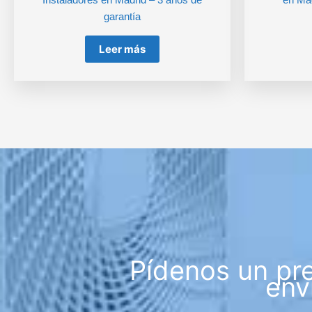
garantía
Leer más
Pídenos un pr
env