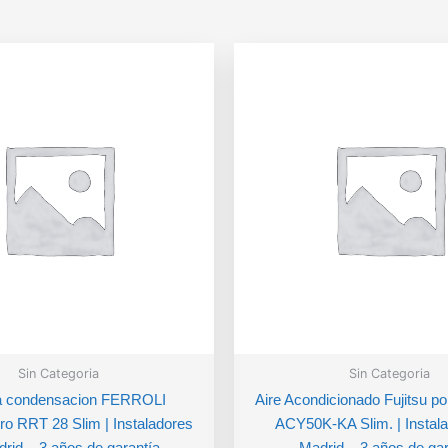
Sin Categoria
Sin Categoria
a condensacion FERROLI
Aire Acondicionado Fujitsu p
ro RRT 28 Slim | Instaladores
ACY50K-KA Slim. | Instal
rid – 3 años de garantía
Madrid – 3 años de gar