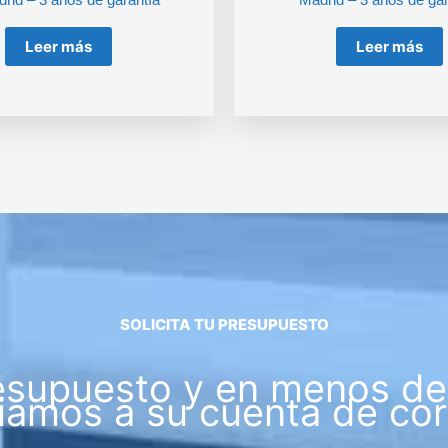
Leer más
Leer más
SOLICITA TU PRESUPUESTO
esupuesto y en menos de 
iamos a su cuenta de cor