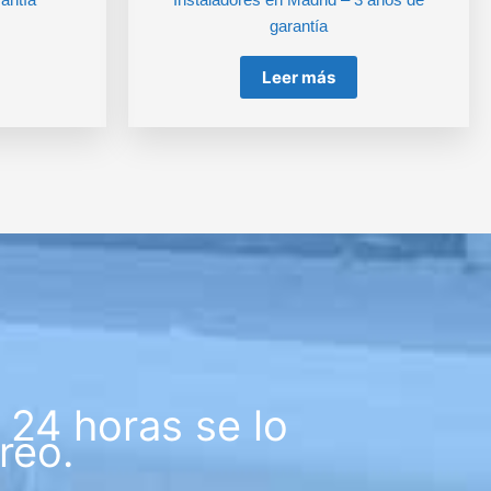
garantía
Leer más
24 horas se lo
reo.