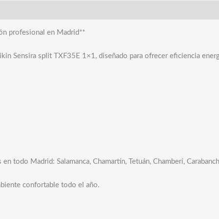
ión profesional en Madrid**
in Sensira split TXF35E 1×1, diseñado para ofrecer eficiencia energét
os en todo Madrid: Salamanca, Chamartín, Tetuán, Chamberí, Carabanch
biente confortable todo el año.