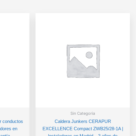
Sin Categoria
or conductos
Caldera Junkers CERAPUR
adores en
EXCELLENCE Compact ZWB25/28-1A |
antía
Instaladores en Madrid – 3 años de