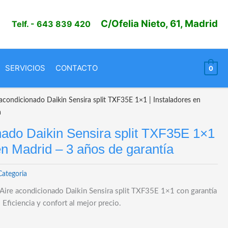
C/Ofelia Nieto, 61, Madrid
Telf.
- 643 839 420
SERVICIOS
CONTACTO
0
acondicionado Daikin Sensira split TXF35E 1×1 | Instaladores en
a
nado Daikin Sensira split TXF35E 1×1
en Madrid – 3 años de garantía
Categoria
e Aire acondicionado Daikin Sensira split TXF35E 1×1 con garantía
Eficiencia y confort al mejor precio.