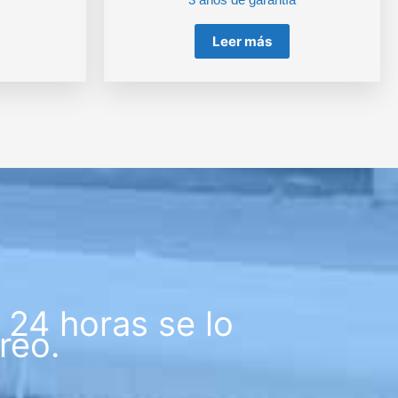
Leer más
24 horas se lo
reo.