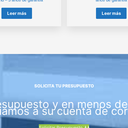
Leer más
Leer más
SOLICITA TU PRESUPUESTO
esupuesto y en menos de 
iamos a su cuenta de cor
Solicitar Presupuesto